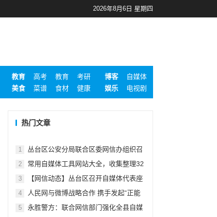
2026年8月6日 星期四
教育
高考
教育
考研
博客
自媒体
美食
菜谱
食材
健康
娱乐
电视剧
热门文章
丛台区公安分局联合区委网信办组织召
1
开丛台区自媒体代表座谈会
常用自媒体工具网站大全，收集整理32
2
个工具分享
【网信动态】丛台区召开自媒体代表座
3
谈会
人民网与微博战略合作 携手发起“正能
4
量计划”
永胜警方：联合网信部门强化全县自媒
5
体从业人员教育管理