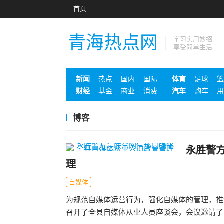
首页
青海热点网
学习实用妙招
享受简单生活
新闻
热点
国内
国际
体育
足球
篮
财经
基金
商业
消费
汽车
购车
用
博客
永胜警
理
自媒体
为规范自媒体运营行为，强化自媒体的管理，推
召开了全县自媒体从业人员座谈会，会议邀请了县