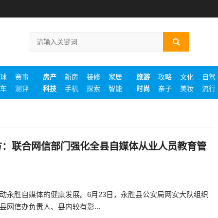
球
赛事
房产
新房
装修
家居
旅游
攻略
文化
自驾
车
测评
科技
手机
探索
智能
时尚
亲子
美妆
流行
方：联合网信部门强化全县自媒体从业人员教育管
动永胜自媒体的健康发展。6月23日，永胜县公安局网安大队组织
网信办负责人、县内较有影...