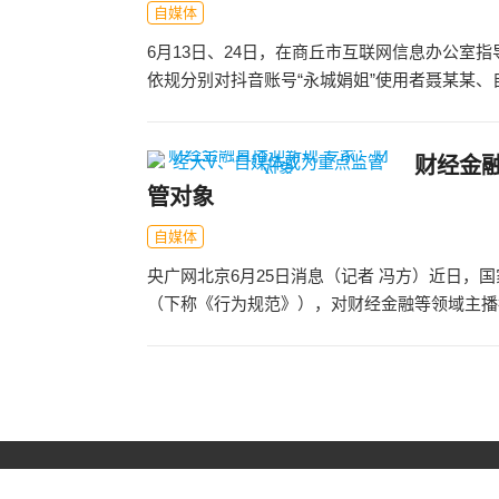
自媒体
6月13日、24日，在商丘市互联网信息办公室
依规分别对抖音账号“永城娟姐”使用者聂某某、自媒
财经金
管对象
自媒体
央广网北京6月25日消息（记者 冯方）近日
（下称《行为规范》），对财经金融等领域主播执
文
章
导
航