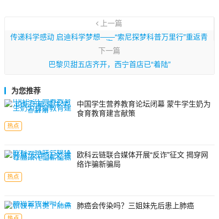
上一篇
传递科学感动 启迪科学梦想——“索尼探梦科普万里行”重返青
海
下一篇
巴黎贝甜五店齐开，西宁首店已“着陆”
为您推荐
中国学生营养教育论坛闭幕 蒙牛学生奶为
食育教育建言献策
热点
欧科云链联合媒体开展“反诈”征文 揭穿网
络诈骗新骗局
热点
肺癌会传染吗？三姐妹先后患上肺癌
热点