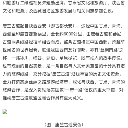
和旅游厅二级巡视员朱耀勋出席，甘肃省文化和旅游厅、陕西省
文化和旅游厅及西藏自治区旅游发展厅相关同志参加会议。
唐竺古道起自陕西西安（即古都长安），途经中国甘肃、青海、
西藏至印度首都新德里，全长约6000公里，由唐蕃古道和蕃尼
古道两条线路经拉萨组合而成，整条古道横贯中国西部，跨越举
世闻名的世界屋脊，联通我国西南友好邻邦，亦有“丝绸南路”之
称，一路冰川、峡谷、湖泊、草原尽览，既有动人的故事传说，
也有瑰丽的自然美景，是一条自然与人文元素兼备的十分具有潜
力的旅游线路，充分挖掘“唐竺古道”沿线丰富的历史文化资源，
全力打造高原丝绸之路旅游经济带，深化与陕西、甘肃、青海的
旅游合作，是深入贯彻落实国家“一带一路”倡议的重大举措，对
推动唐竺古道联盟区域合作具有重大意义。
（图：唐竺古道景色）